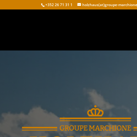
+352 26 71 31 1
holzhaus(at)groupe-marchione